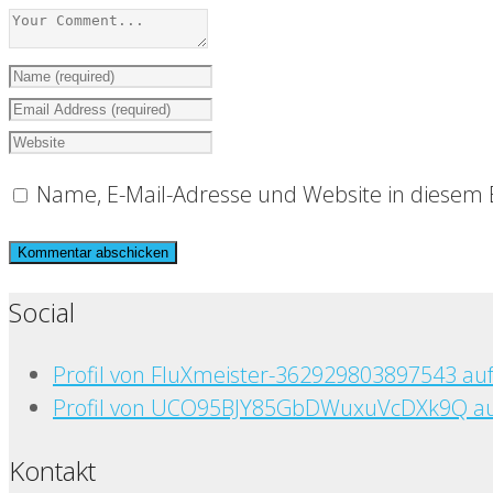
Name, E-Mail-Adresse und Website in diesem
Social
Profil von FluXmeister-362929803897543 au
Profil von UCO95BJY85GbDWuxuVcDXk9Q au
Kontakt