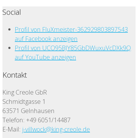
Social
Profil von FluXmeister-362929803897543
auf Facebook anzeigen
Profil von UCO95BJY85GbDWuxuVcDXk9Q
auf YouTube anzeigen
Kontakt
King Creole GbR
Schmidtgasse 1
63571 Gelnhausen
Telefon: +49 6051/14487
E-Mail:
j-villwock@king-creole.de