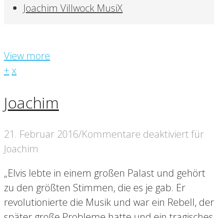
Joachim Villwock MusiX
View more
+
x
Joachim
21. Februar 2016
/
Kommentare deaktiviert
für
Joachim
„Elvis lebte in einem großen Palast und gehört
zu den größten Stimmen, die es je gab. Er
revolutionierte die Musik und war ein Rebell, der
später große Probleme hatte und ein tragisches